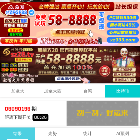
加拿大
加拿大西
台湾
比特币
1
1
7
09
08090198
期
+
+
=
距离下期开奖
00
:
25
小
单
结果
走势
统计
AI预测
期号
时间
号码